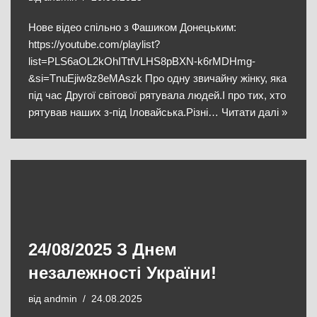
Нове відео спільно з Фашиком Донецьким:
https://youtube.com/playlist?
list=PLS6aOL2kOhITtfVLHS8pBXN-k6rMDHmg-
&si=TnuEjiw8z8eMAszk Про одну звичайну жінку, яка
під час Другої світової рятувала людей.І про тих, хто
рятував наших з-під Іловайська.Різні…
Читати далі »
24/08/2025 З Днем
незалежності України!
від
andmin
24.08.2025