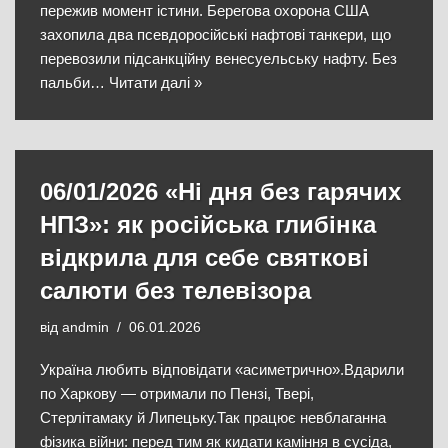
пережив момент істини. Берегова охорона США
захопила два псевдоросійські нафтові танкери, що
перевозили підсанкційну венесуельську нафту. Без
пальби…
Читати далі »
06/01/2026 «Ні дня без гарячих
НПЗ»: як російська глибінка
відкрила для себе святкові
салюти без телевізора
від
andmin
06.01.2026
Україна любить відповідати «асиметрично».Вдарили
по Харкову — отримали по Пензі, Твері,
Стерлітамаку й Липецьку.Так працює невблаганна
фізика війни: перед тим як кидати каміння в сусіда,