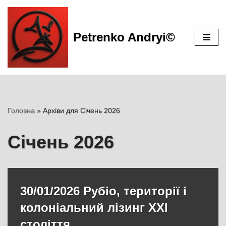
Перейти
Petrenko Andryi©
до
вмісту
Головна
»
Архіви для Січень 2026
Січень 2026
30/01/2026 Рубіо, території і
колоніальний лізинг XXI
століття