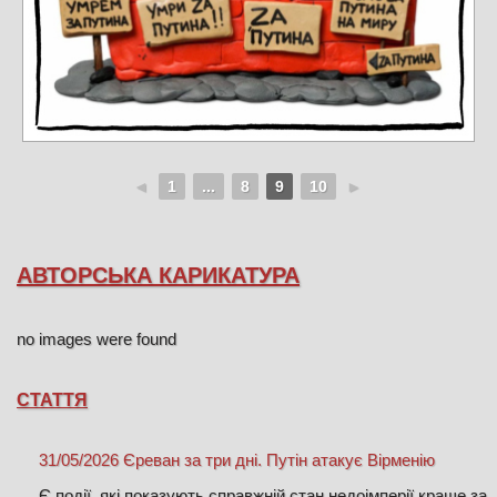
◄
1
...
8
9
10
►
АВТОРСЬКА КАРИКАТУРА
no images were found
СТАТТЯ
31/05/2026 Єреван за три дні. Путін атакує Вірменію
​Є події, які показують справжній стан недоімперії краще за