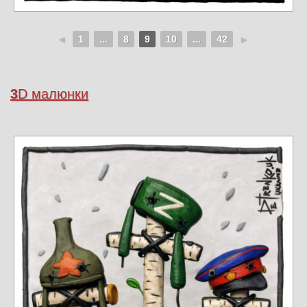
◄
1
...
8
9
10
...
42
►
3
D малюнки