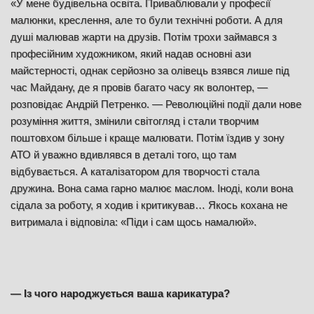
«У мене будівельна освіта. Приваблювали у професії
малюнки, креслення, але то були технічні роботи. А для
душі малював жарти на друзів. Потім трохи займався з
професійним художником, який надав основні ази
майстерності, однак серйозно за олівець взявся лише під
час Майдану, де я провів багато часу як волонтер, —
розповідає Андрій Петренко. — Революційні події дали нове
розуміння життя, змінили світогляд і стали творчим
поштовхом більше і краще малювати. Потім їздив у зону
АТО й уважно вдивлявся в деталі того, що там
відбувається. А каталізатором для творчості стала
дружина. Вона сама гарно малює маслом. Іноді, коли вона
сідала за роботу, я ходив і критикував… Якось кохана не
витримала і відповіла: «Піди і сам щось намалюй».
— Із чого народжується ваша карикатура?