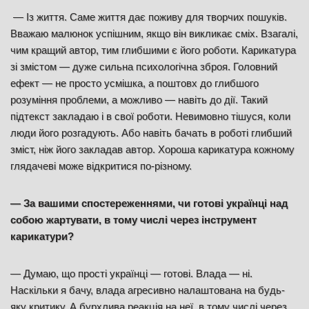
— Із життя. Саме життя дає поживу для творчих пошуків.
Вважаю малюнок успішним, якщо він викликає сміх. Взагалі,
чим кращий автор, тим глибшими є його роботи. Карикатура
зі змістом — дуже сильна психологічна зброя. Головний
ефект — не просто усмішка, а поштовх до глибшого
розуміння проблеми, а можливо — навіть до дії. Такий
підтекст закладаю і в свої роботи. Невимовно тішуся, коли
люди його розгадують. Або навіть бачать в роботі глибший
зміст, ніж його закладав автор. Хороша карикатура кожному
глядачеві може відкритися по-різному.
— За вашими спостереженнями, чи готові українці над
собою жартувати, в тому числі через інструмент
карикатури?
— Думаю, що прості українці — готові. Влада — ні.
Наскільки я бачу, влада агресивно налаштована на будь-
яку критику. А бурхлива реакція на неї, в тому числі через