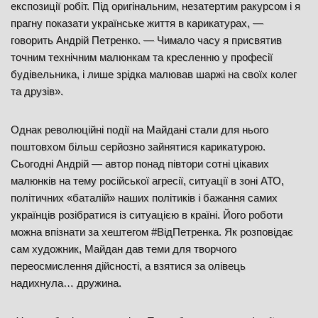
експозиції робіт. Під оригінальним, незатертим ракурсом і я
прагну показати українське життя в карикатурах, —
говорить Андрій Петренко. — Чимало часу я присвятив
точним технічним малюнкам та кресленню у професії
будівельника, і лише зрідка малював шаржі на своїх колег
та друзів».
Однак революційні події на Майдані стали для нього
поштовхом більш серйозно зайнятися карикатурою.
Сьогодні Андрій — автор понад півтори сотні цікавих
малюнків на тему російської агресії, ситуації в зоні АТО,
політичних «баталій» наших політиків і бажання самих
українців розібратися із ситуацією в країні. Його роботи
можна впізнати за хештегом #ВідПетренка. Як розповідає
сам художник, Майдан дав теми для творчого
переосмислення дійсності, а взятися за олівець
надихнула… дружина.