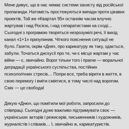
Мене дивує, що в нас немає системи захисту від російської
пропаганди. Натомість простежуються випади проти цікавих
проектів. Той же «Квартал 95» останнім часом влучно
жартував і над Росією, і над сепаратистами на сході…
Сьогодні з програмою творяться незрозумілі речі, її вихід
канал «1+1» призупинив. Чіткого пояснення ситуації не
було. Газети, окрім «Дня», про карикатуру як таку, здається,
забули. Точаться дискусії про те, чи є місце жартам у час
війни — є, звичайно. Ворог тільки того і прагне — моральної
деградації українського суспільства, постійних
психологічних стресів… Попри все, треба вірити в життя, в
свою перемогу і вміти сміятися, в тому числі над ворогом.
Сміх — це свобода!
Дякую «Дню», що помітили мої роботи, запросили до
співпраці. Сьогодні дуже важливо підтримувати своє —
українських акторів і режисерів, письменників і художників,
журналістів і співаків… І, звичайно ж, карикатуристів.