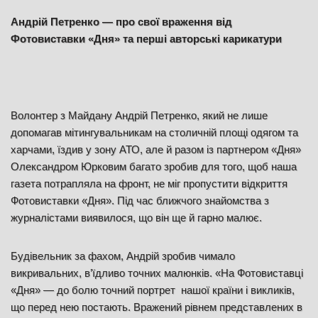
Андрій Петренко — про свої враження від
Фотовиставки «Дня» та перші авторські карикатури
Волонтер з Майдану Андрій Петренко, який не лише
допомагав мітингувальникам на столичній площі одягом та
харчами, їздив у зону АТО, але й разом із партнером «Дня»
Олександром Юрковим багато зробив для того, щоб наша
газета потрапляла на фронт, не міг пропустити відкриття
Фотовиставки «Дня». Під час ближчого знайомства з
журналістами виявилося, що він ще й гарно малює.
Будівельник за фахом, Андрій зробив чимало
викривальних, в’їдливо точних малюнків. «На Фотовиставці
«Дня» — до болю точний портрет нашої країни і викликів,
що перед нею постають. Вражений рівнем представлених в