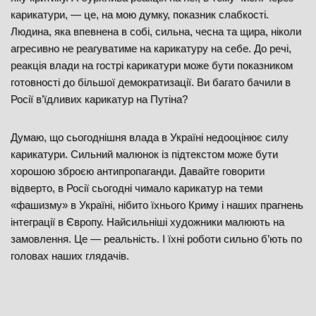
карикатури, — це, на мою думку, показник слабкості.
Людина, яка впевнена в собі, сильна, чесна та щира, ніколи
агресивно не реагуватиме на карикатуру на себе. До речі,
реакція влади на гострі карикатури може бути показником
готовності до більшої демократизації. Ви багато бачили в
Росії в’їдливих карикатур на Путіна?
Думаю, що сьогоднішня влада в Україні недооцінює силу
карикатури. Сильний малюнок із підтекстом може бути
хорошою зброєю антипропаганди. Давайте говорити
відверто, в Росії сьогодні чимало карикатур на теми
«фашизму» в Україні, нібито їхнього Криму і наших прагнень
інтеграції в Європу. Найсильніші художники малюють на
замовлення. Це — реальність. І їхні роботи сильно б’ють по
головах наших глядачів.