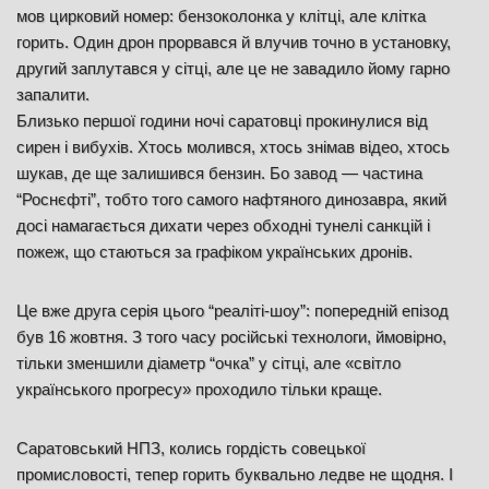
мов цирковий номер: бензоколонка у клітці, але клітка
горить. Один дрон прорвався й влучив точно в установку,
другий заплутався у сітці, але це не завадило йому гарно
запалити.
Близько першої години ночі саратовці прокинулися від
сирен і вибухів. Хтось молився, хтось знімав відео, хтось
шукав, де ще залишився бензин. Бо завод — частина
“Роснєфті”, тобто того самого нафтяного динозавра, який
досі намагається дихати через обходні тунелі санкцій і
пожеж, що стаються за графіком українських дронів.
Це вже друга серія цього “реаліті-шоу”: попередній епізод
був 16 жовтня. З того часу російські технологи, ймовірно,
тільки зменшили діаметр “очка” у сітці, але «світло
українського прогресу» проходило тільки краще.
Саратовський НПЗ, колись гордість совецької
промисловості, тепер горить буквально ледве не щодня. І