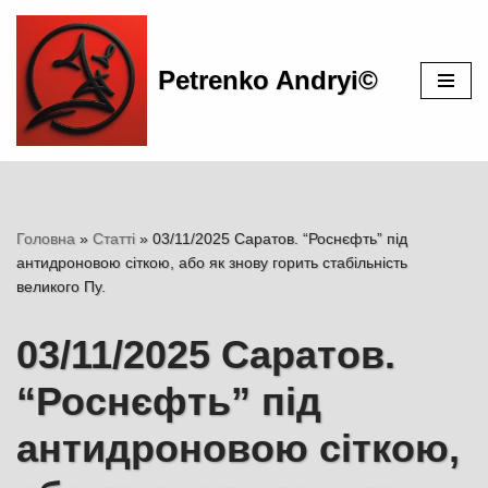
Перейти
Petrenko Andryi©
до
вмісту
Головна
»
Статті
»
03/11/2025 Саратов. “Роснєфть” під
антидроновою сіткою, або як знову горить стабільність
великого Пу.
03/11/2025 Саратов.
“Роснєфть” під
антидроновою сіткою,