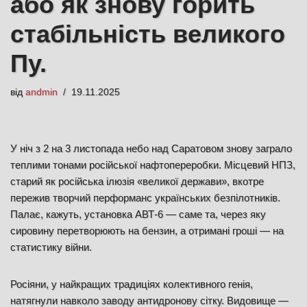
або як знову горить
стабільність великого
Пу.
від
andmin
19.11.2025
У ніч з 2 на 3 листопада небо над Саратовом знову заграло
теплими тонами російської нафтопереробки. Місцевий НПЗ,
старий як російська ілюзія «великої держави», вкотре
пережив творчий перформанс українських безпілотників.
Палає, кажуть, установка АВТ-6 — саме та, через яку
сировину перетворюють на бензин, а отримані гроші — на
статистику війни.
Росіяни, у найкращих традиціях колективного генія,
натягнули навколо заводу антидронову сітку. Видовище —