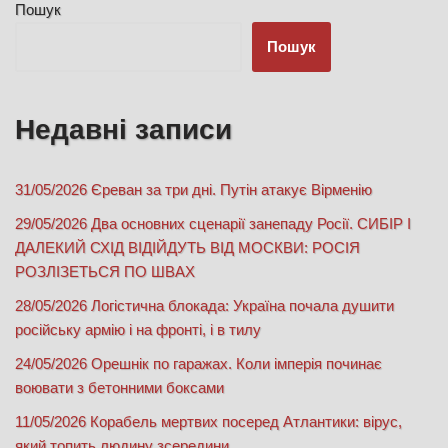
Пошук
Пошук
Недавні записи
31/05/2026 Єреван за три дні. Путін атакує Вірменію
29/05/2026 Два основних сценарії занепаду Росії. СИБІР І
ДАЛЕКИЙ СХІД ВІДІЙДУТЬ ВІД МОСКВИ: РОСІЯ
РОЗЛІЗЕТЬСЯ ПО ШВАХ
28/05/2026 Логістична блокада: Україна почала душити
російську армію і на фронті, і в тилу
24/05/2026 Орешнік по гаражах. Коли імперія починає
воювати з бетонними боксами
11/05/2026 Корабель мертвих посеред Атлантики: вірус,
який топить людину зсередини