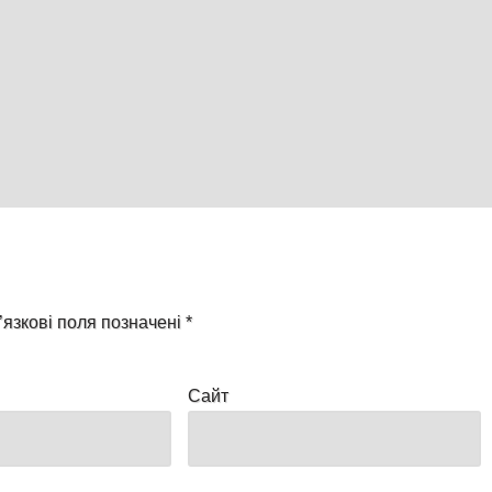
’язкові поля позначені
*
Сайт