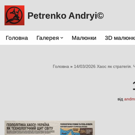
Petrenko Andryi©
Перейти
до
вмісту
Головна
Галерея
Малюнки
3D малюнк
Головна
»
14/03/2026 Хаос як стратегія.
від
andm