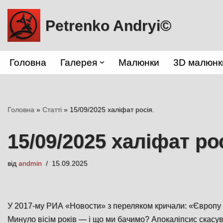
Petrenko Andryi©
Перейти
до
вмісту
Головна
Галерея
Малюнки
3D малюнк
Головна
»
Статті
»
15/09/2025 халіфат росія.
15/09/2025 халіфат рос
від
andmin
15.09.2025
У 2017-му РИА «Новости» з переляком кричали: «Європу
Минуло вісім років — і що ми бачимо? Апокаліпсис скасу