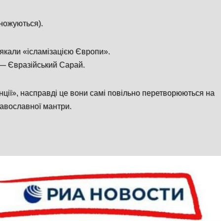
ножуються).
лякали «ісламізацією Європи».
 — Євразійський Сарай.
нції», насправді це вони самі повільно перетворюються на
равославної мантри.