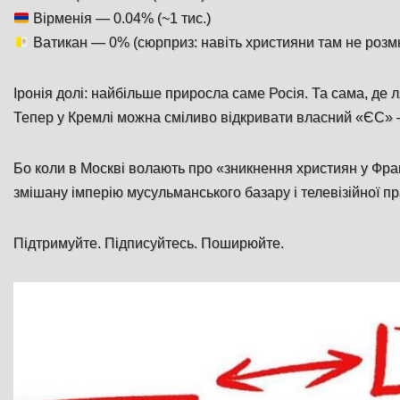
Вірменія — 0.04% (~1 тис.)
Ватикан — 0% (сюрприз: навіть християни там не розм
Іронія долі: найбільше приросла саме Росія. Та сама, де 
Тепер у Кремлі можна сміливо відкривати власний «ЄС»
Бо коли в Москві волають про «зникнення християн у Фра
змішану імперію мусульманського базару і телевізійної п
Підтримуйте. Підписуйтесь. Поширюйте.