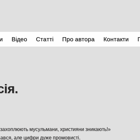
и
Відео
Статті
Про автора
Контакти
ія.
 захоплюють мусульмани, християни зникають!»
вався, але цифри дуже промовисті.