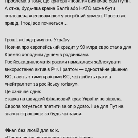
Проблема в тому, що критерії «поваги» визначає сам Путін.
А отже, будь-яка країна Балтії або НАТО може бути
оголошена «неповажною» у потрібний момент. Просто як
привід. І тоді все почнеться…
Гроші, які підтримують Україну.
Новина про європейський кредит у 90 млрд євро стала для
Кремля холодним душем з родзинками.
Російська дипломатія роками намагалася заблокувати
використання активів РФ. І раптом — одностайне рішення
ЄС, навіть з тими країнами ЄС, які любить грати в
«нейтралітет за російську готівку».
Це означає одне:
ставка на швидкий фінансовий крах України не зіграла.
Європа готується платити за опір довго. І це для Путіна
значно страшніше за будь-які заяви.
Фінал без ілюзій для всіх.
«Пряма лінія» підтвердила просту істину: