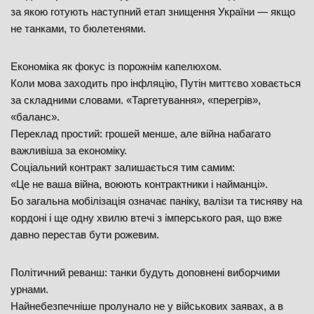
за якою готують наступний етап знищення України — якщо
не танками, то бюлетенями.
Економіка як фокус із порожнім капелюхом.
Коли мова заходить про інфляцію, Путін миттєво ховається
за складними словами. «Таргетування», «перегрів»,
«баланс».
Переклад простий: грошей менше, але війна набагато
важливіша за економіку.
Соціальний контракт залишається тим самим:
«Це не ваша війна, воюють контрактники і найманці».
Бо загальна мобілізація означає паніку, валізи та тисняву на
кордоні і ще одну хвилю втечі з імперського рая, що вже
давно перестав бути рожевим.
Політичний реванш: танки будуть доповнені виборчими
урнами.
Найнебезпечніше пролунало не у військових заявах, а в