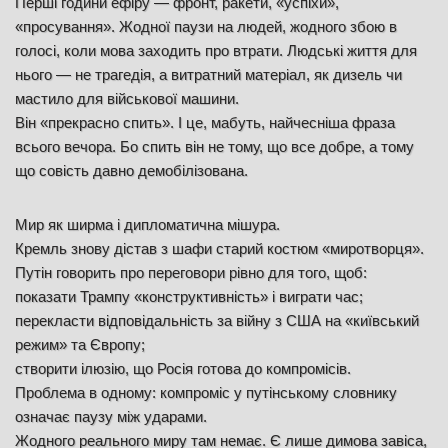
Перші години ефіру — фронт, ракети, «успіхи»,
«просування». Жодної паузи на людей, жодного збою в
голосі, коли мова заходить про втрати. Людські життя для
нього — не трагедія, а витратний матеріал, як дизель чи
мастило для військової машини.
Він «прекрасно спить». І це, мабуть, найчесніша фраза
всього вечора. Бо спить він не тому, що все добре, а тому
що совість давно демобілізована.
Мир як ширма і дипломатична мішура.
Кремль знову дістав з шафи старий костюм «миротворця».
Путін говорить про переговори рівно для того, щоб:
показати Трампу «конструктивність» і виграти час;
перекласти відповідальність за війну з США на «київський
режим» та Європу;
створити ілюзію, що Росія готова до компромісів.
Проблема в одному: компроміс у путінському словнику
означає паузу між ударами.
Жодного реального миру там немає. Є лише димова завіса,