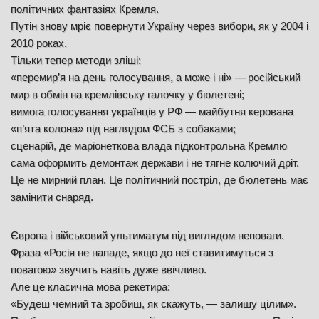
політичних фантазіях Кремля.
Путін знову мріє повернути Україну через вибори, як у 2004 і
2010 роках.
Тільки тепер методи зліші:
«перемир’я на день голосування, а може і ні» — російський
мир в обмін на кремлівську галочку у бюлетені;
вимога голосування українців у РФ — майбутня керована
«п’ята колона» під наглядом ФСБ з собаками;
сценарій, де маріонеткова влада підконтрольна Кремлю
сама оформить демонтаж держави і не тягне колючий дріт.
Це не мирний план. Це політичний постріл, де бюлетень має
замінити снаряд.
Європа і військовий ультиматум під виглядом неповаги.
Фраза «Росія не нападе, якщо до неї ставитимуться з
повагою» звучить навіть дуже ввічливо.
Але це класична мова рекетира:
«Будеш чемний та зробиш, як скажуть, — залишу цілим».