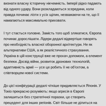
визнати власну історичну нікчемність. Імперії рідко падають
від одного удару. Вони розкладаються зсередини, коли
правда починає лізти з усіх щілин, незважаючи на те, що її
намагаються максимально приховати.
І тут стається головне. Замість того щоб злякатися, Європа
починає дорослішати. Лідери дедалі відвертіше говорять
про необхідність власної оборонної архітектури. Не як
альтернативи США, а як реалістичного страхування.
Україна в цій конструкції вже не прохач допомоги, а елемент
безпеки. Досвід війни, розвиток дронових технологій,
адаптивність армії — усе це робить її не об’єктом, а
співтворцем нової системи.
До цієї конфігурації дедалі чіткіше придивляється Японія. У
Токіо прекрасно розуміють: якщо агресія в Європі
залишиться без стратегічної поразки, це створить
прецедент для інших регіонів. Світ більше не ділиться на