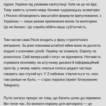
підпис України під умовами капітуляції. Київ на це не йде.
Тому замість гучного миру бачимо чудернацьку асиметрію:
з Росією обговорюють масштабні формули врегулювання, з
Україною — лише режим припинення вогню та моніторинг.
Це не баланс. Це спроба обійти нашу суб’єктність.
Тим часом сама Росія входить у фазу стратегічного
вигорання. За роки повномасштабної війни вона не досягла
жодної з ключових цілей. Україну не зламала. Європу не
розколола. Свій імперський статус не відновила. Натомість
отримала економіку на штучному диханні й інформаційний
простір, у якому навіть лояльні голоси дедалі частіше
говорять про глухий кут. У Z-пабліках з’являється те, чого
там раніше не було, — страх поразки (привіт блокуванню
Telegram).
Путін затягує процес не тому, що бачить шлях до перемоги.
Він тягне час, бо визнати поразку для автократа — це