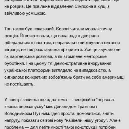
не розрив. Це повільне віддалення Сімпсона в кущі з
ввічливою усмішкою.
Тон також був показовий. Європі читали моралістичну
лекцію. Їй пояснювали, що вона надто довіряла
ліберальним цінностям, неправильно вирішувала питання
міграції, не так розставляла пріоритети. Усе це звучало не
як партнерська розмова, а як втомлене менторське
буботіння. І на цьому тлі демонстративне ігнорування
української платформи виглядало не випадковістю, а
сигналом: конкретних зобов’язань брати на себе американці
не поспішають.
У повітрі зависла ще одна тема — неофіційна “червона
кнопка перезапуску” між Дональдом Трампом і
Володимиром Путіним. Ідея проста: домовитися, зняти
напругу, показати світові нову “найвеличнішу угоду”. Але є
проблема — для легітимності такої конструкції потрібен