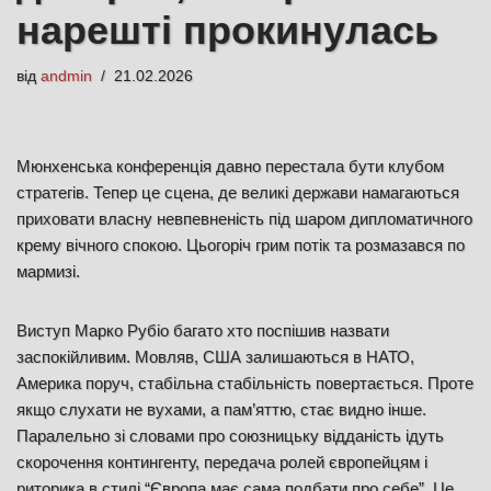
нарешті прокинулась
від
andmin
21.02.2026
Мюнхенська конференція давно перестала бути клубом
стратегів. Тепер це сцена, де великі держави намагаються
приховати власну невпевненість під шаром дипломатичного
крему вічного спокою. Цьогоріч грим потік та розмазався по
мармизі.
Виступ Марко Рубіо багато хто поспішив назвати
заспокійливим. Мовляв, США залишаються в НАТО,
Америка поруч, стабільна стабільність повертається. Проте
якщо слухати не вухами, а пам’яттю, стає видно інше.
Паралельно зі словами про союзницьку відданість ідуть
скорочення контингенту, передача ролей європейцям і
риторика в стилі “Європа має сама подбати про себе”. Це