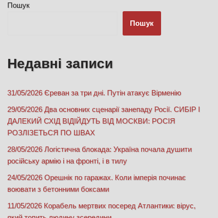
Пошук
Пошук
Недавні записи
31/05/2026 Єреван за три дні. Путін атакує Вірменію
29/05/2026 Два основних сценарії занепаду Росії. СИБІР І
ДАЛЕКИЙ СХІД ВІДІЙДУТЬ ВІД МОСКВИ: РОСІЯ
РОЗЛІЗЕТЬСЯ ПО ШВАХ
28/05/2026 Логістична блокада: Україна почала душити
російську армію і на фронті, і в тилу
24/05/2026 Орешнік по гаражах. Коли імперія починає
воювати з бетонними боксами
11/05/2026 Корабель мертвих посеред Атлантики: вірус,
який топить людину зсередини