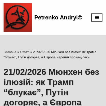
Перейти
Petrenko Andryi©
до
вмісту
Головна
»
Статті
»
21/02/2026 Мюнхен без ілюзій: як Трамп
“блукає”, Путін догоряє, а Європа нарешті прокинулась
21/02/2026 Мюнхен без
ілюзій: як Трамп
“блукає”, Путін
догоряє, а Європа