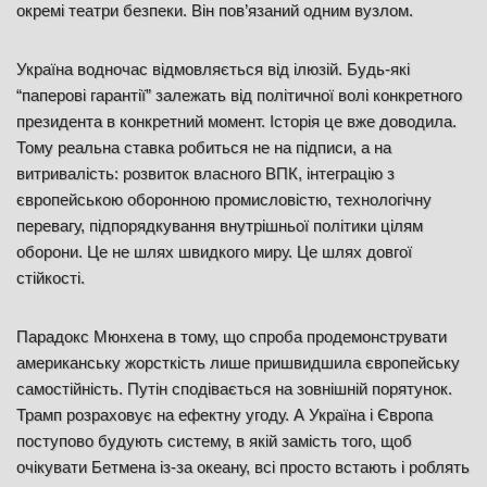
окремі театри безпеки. Він пов’язаний одним вузлом.
Україна водночас відмовляється від ілюзій. Будь-які
“паперові гарантії” залежать від політичної волі конкретного
президента в конкретний момент. Історія це вже доводила.
Тому реальна ставка робиться не на підписи, а на
витривалість: розвиток власного ВПК, інтеграцію з
європейською оборонною промисловістю, технологічну
перевагу, підпорядкування внутрішньої політики цілям
оборони. Це не шлях швидкого миру. Це шлях довгої
стійкості.
Парадокс Мюнхена в тому, що спроба продемонструвати
американську жорсткість лише пришвидшила європейську
самостійність. Путін сподівається на зовнішній порятунок.
Трамп розраховує на ефектну угоду. А Україна і Європа
поступово будують систему, в якій замість того, щоб
очікувати Бетмена із-за океану, всі просто встають і роблять